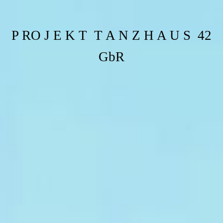
P RO J E K T T A N Z H A U S 42
GbR